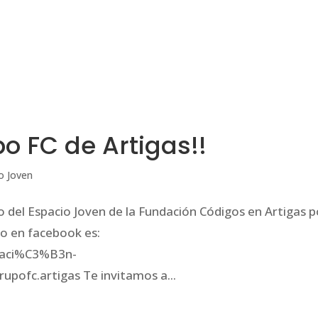
INICIO
¿QUIÉNES SOMOS?
ALERTA GLOBAL
o FC de Artigas!!
o Joven
o del Espacio Joven de la Fundación Códigos en Artigas p
upo en facebook es:
daci%C3%B3n-
ofc.artigas Te invitamos a...